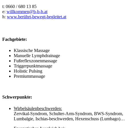
t: 0660 / 680 13 85
e:
willkommen@b-b-b.at
h:
www.berührt-bewegt-begleitet.at
Fachgebiete:
Klassische Massage
Manuelle Lymphdrainage
Fußreflexzonenmassage
Triggerpunktmassage
Holistic Pulsing
Premiummassage
Schwerpunkte:
Wirbelsäulenbeschwerden:
Zervikal-Syndrom, Schulter-Arm-Syndrom, BWS-Syndrom,
Lumbalgie, Ischias-beschwerden, Hexenschuss (Lumbago)…